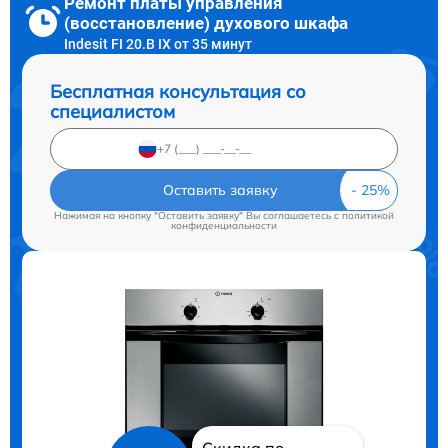
Ремонт платы управления
(восстановление) духового шкафа
Indesit FI 20.B IX от 35 минут
Бесплатная консультация со
специалистом
Оставить заявку
Нажимая на кнопку "Оставить заявку" Вы соглашаетесь c
политикой
конфиденциальности
Скидка по