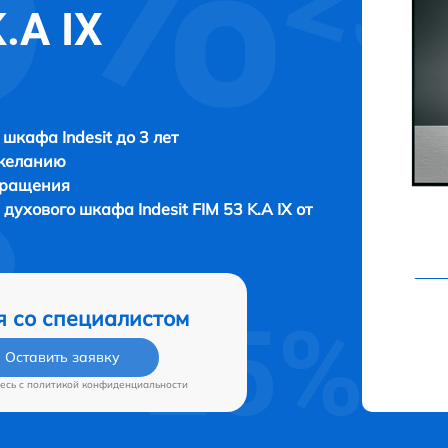
K.A IX
 шкафа Indesit до 3 лет
 желанию
бращения
и духового шкафа
Indesit FIM 53 K.A IX от
я со специалистом
Оставить заявку
есь c
политикой конфиденциальности