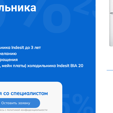
льника
ника Indesit до 3 лет
 желанию
бращения
, мейн платы) холодильника
Indesit BIA 20
я со специалистом
Оставить заявку
есь c
политикой конфиденциальности