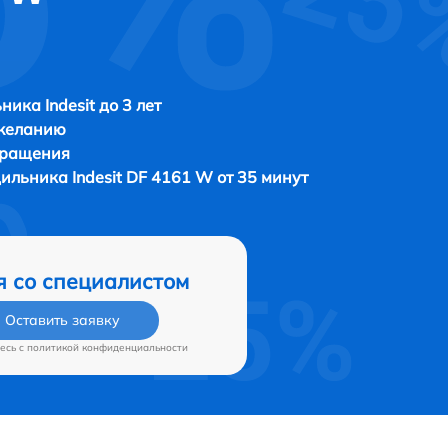
ника Indesit до 3 лет
 желанию
бращения
дильника
Indesit DF 4161 W от 35 минут
я со специалистом
Оставить заявку
есь c
политикой конфиденциальности