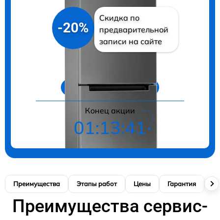
Скидка по
-20%
предварительной
записи на сайте
Цены на ремонт
Конец акции
01:13:40
Преимущества
Этапы работ
Цены
Гарантия
М
Преимущества сервис-