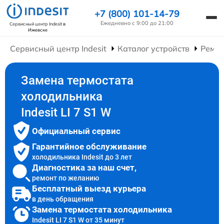
+7 (800) 101-14-79
Ежедневно с 9:00 до 21:00
Сервисный центр Indesit
в
Ижевске
Сервисный центр Indesit
Каталог устройств
Ремон
Замена термостата
холодильника
Indesit LI 7 S1 W
Официальный сервис
Гарантийное обслуживание
холодильника Indesit до 3 лет
Диагностика за наш счет,
ремонт по желанию
Бесплатный выезд курьера
в день обращения
Замена термостата холодильника
Indesit LI 7 S1 W от 35 минут