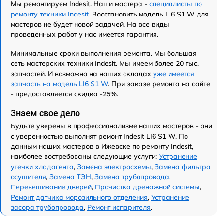
Мы ремонтируем Indesit. Наши мастера -
специалисты по
ремонту техники Indesit
. Восстановить модель LI6 S1 W для
мастеров не будет новой задачей. На все виды
проведенных работ у нас имеется гарантия.
Минимальные сроки выполнения ремонта. Мы большая
сеть мастерских техники Indesit. Мы имеем более 20 тыс.
запчастей. И возможно на наших складах
уже имеется
запчасть на модель LI6 S1 W
. При заказе ремонта на сайте
- предоставляется скидка -25%.
Знаем свое дело
Будьте уверены в профессионализме наших мастеров - они
с уверенностью выполнят ремонт Indesit LI6 S1 W. По
данным наших мастеров в Ижевске по ремонту Indesit,
наиболее востребованы следующие услуги:
Устранение
утечки хладагента
,
Замена электросхемы
,
Замена фильтра
осушителя
,
Замена ТЭН
,
Замена трубопровода
,
Перевешивание дверей
,
Прочистка дренажной системы
,
Ремонт датчика морозильного отделения
,
Устранение
засора трубопровода
,
Ремонт испарителя
.