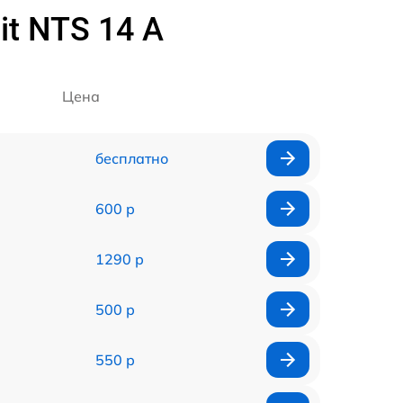
t NTS 14 A
Цена
бесплатно
600 р
1290 р
500 р
550 р