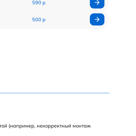
590 р
500 р
650 р
500 р
650 р
710 р
590 р
650 р
отой (например, некорректный монтаж