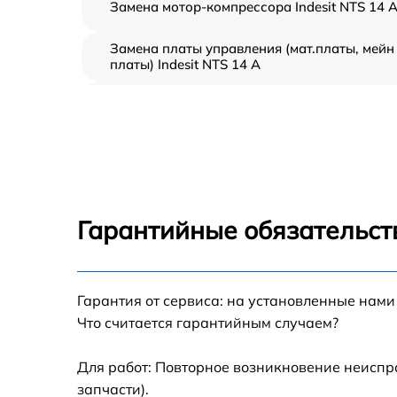
Замена мотор-компрессора Indesit NTS 14 
Замена платы управления (мат.платы, мейн
платы) Indesit NTS 14 A
Ремонт/замена датчика температуры Indesit
NTS 14 A
Замена термостата Indesit NTS 14 A
Замена усилителей Indesit NTS 14 A
Гарантийные обязательст
Замена таймера Indesit NTS 14 A
Гарантия от сервиса: на установленные нами
Замена электросхемы Indesit NTS 14 A
Что считается гарантийным случаем?
Ремонт испарителя Indesit NTS 14 A
Для работ: Повторное возникновение неиспр
запчасти).
Устранение засора трубопровода Indesit N