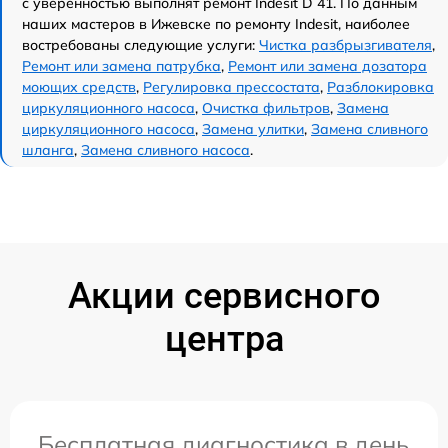
с уверенностью выполнят ремонт Indesit D 41. По данным
наших мастеров в Ижевске по ремонту Indesit, наиболее
востребованы следующие услуги:
Чистка разбрызгивателя
,
Ремонт или замена патрубка
,
Ремонт или замена дозатора
моющих средств
,
Регулировка прессостата
,
Разблокировка
циркуляционного насоса
,
Очистка фильтров
,
Замена
циркуляционного насоса
,
Замена улитки
,
Замена сливного
шланга
,
Замена сливного насоса
.
Акции сервисного
центра
Бесплатная диагностика в день