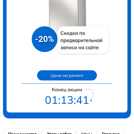
Скидка по
-20%
предварительной
записи на сайте
Цены на ремонт
Конец акции
01:13:40
Преимущества
Этапы работ
Цены
Гарантия
М