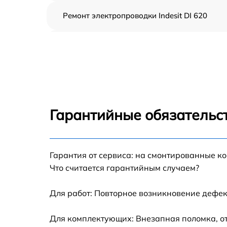
Ремонт электропроводки Indesit DI 620
Замена шнура питания Indesit DI 620
Корпусный ремонт (замена резинок,
креплений, кнопок) Indesit DI 620
Ремонт платы управления (восстановление)
Indesit DI 620
Гарантийные обязательст
Замена заливного клапана Indesit DI 620
Гарантия от сервиса: на смонтированные к
Замена панели управления Indesit DI 620
Что считается гарантийным случаем?
Замена расходомера Indesit DI 620
Для работ: Повторное возникновение дефек
Замена разбрызгивателя Indesit DI 620
Для комплектующих: Внезапная поломка, от