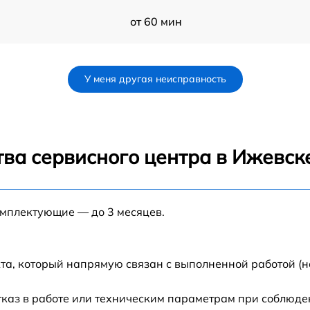
от 60 мин
от 60 мин
У меня другая неисправность
от 60 мин
от 60 мин
ва сервисного центра в Ижевск
от 60 мин
омплектующие — до 3 месяцев.
от 60 мин
от 60 мин
та, который напрямую связан с выполненной работой (н
от 60 мин
каз в работе или техническим параметрам при соблюде