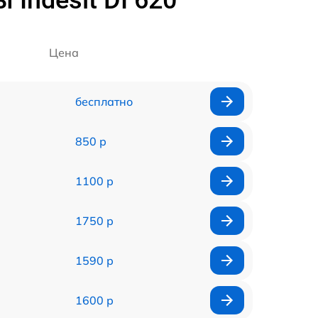
Indesit DI 620
Цена
бесплатно
850 р
1100 р
1750 р
1590 р
1600 р