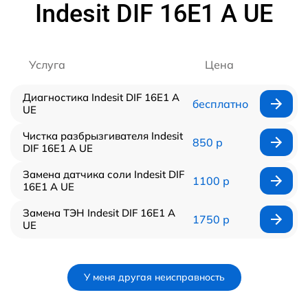
Indesit DIF 16Е1 А UE
Услуга
Цена
Диагностика Indesit DIF 16Е1 А
бесплатно
UE
Чистка разбрызгивателя Indesit
850 р
DIF 16Е1 А UE
Замена датчика соли Indesit DIF
1100 р
16Е1 А UE
Замена ТЭН Indesit DIF 16Е1 А
1750 р
UE
У меня другая неисправность