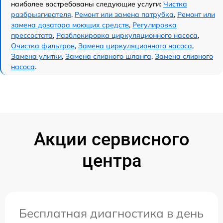
наиболее востребованы следующие услуги:
Чистка
разбрызгивателя
,
Ремонт или замена патрубка
,
Ремонт или
замена дозатора моющих средств
,
Регулировка
прессостата
,
Разблокировка циркуляционного насоса
,
Очистка фильтров
,
Замена циркуляционного насоса
,
Замена улитки
,
Замена сливного шланга
,
Замена сливного
насоса
.
Акции сервисного
центра
Бесплатная диагностика в день