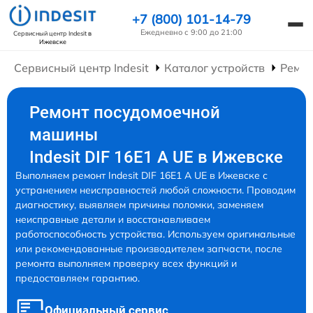
+7 (800) 101-14-79
Ежедневно с 9:00 до 21:00
Сервисный центр Indesit
в
Ижевске
Сервисный центр Indesit
Каталог устройств
Ремо
Ремонт посудомоечной
машины
Indesit DIF 16Е1 А UE в Ижевске
Выполняем ремонт Indesit DIF 16Е1 А UE в Ижевске с
устранением неисправностей любой сложности. Проводим
диагностику, выявляем причины поломки, заменяем
неисправные детали и восстанавливаем
работоспособность устройства. Используем оригинальные
или рекомендованные производителем запчасти, после
ремонта выполняем проверку всех функций и
предоставляем гарантию.
Официальный сервис