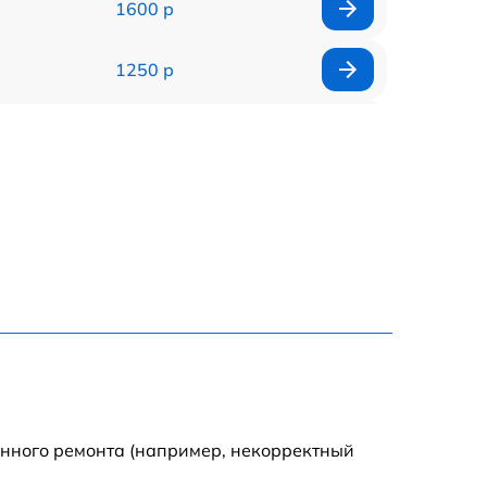
1600 р
1250 р
1000 р
850 р
2590 р
1550 р
1550 р
1600 р
енного ремонта (например, некорректный