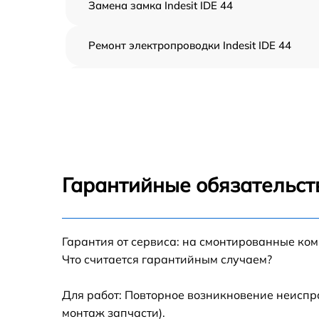
Замена замка Indesit IDE 44
Ремонт электропроводки Indesit IDE 44
Замена шнура питания Indesit IDE 44
Корпусный ремонт (замена резинок,
креплений, кнопок) Indesit IDE 44
Ремонт платы управления (восстановление)
Indesit IDE 44
Гарантийные обязательст
Замена заливного клапана Indesit IDE 44
Гарантия от сервиса: на смонтированные ко
Замена панели управления Indesit IDE 44
Что считается гарантийным случаем?
Замена расходомера Indesit IDE 44
Для работ: Повторное возникновение неиспр
монтаж запчасти).