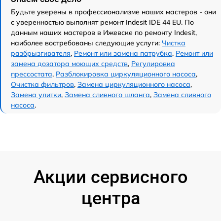
Будьте уверены в профессионализме наших мастеров - они
с уверенностью выполнят ремонт Indesit IDE 44 EU. По
данным наших мастеров в Ижевске по ремонту Indesit,
наиболее востребованы следующие услуги:
Чистка
разбрызгивателя
,
Ремонт или замена патрубка
,
Ремонт или
замена дозатора моющих средств
,
Регулировка
прессостата
,
Разблокировка циркуляционного насоса
,
Очистка фильтров
,
Замена циркуляционного насоса
,
Замена улитки
,
Замена сливного шланга
,
Замена сливного
насоса
.
Акции сервисного
центра