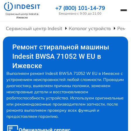
+7 (800) 101-14-79
Ежедневно с 9:00 до 21:00
Сервисный центр Indesit
в
Ижевске
Сервисный центр Indesit
Каталог устройств
Ремо
Ремонт стиральной машины
Indesit BWSA 71052 W EU в
Ижевске
Выполняем ремонт Indesit BWSA 71052 W EU в Ижевске с
устранением неисправностей любой сложности. Проводим
диагностику, выявляем причины поломки, заменяем
неисправные детали и восстанавливаем
работоспособность устройства. Используем оригинальные
или рекомендованные производителем запчасти, после
ремонта выполняем проверку всех функций и
предоставляем гарантию.
Официальный сервис