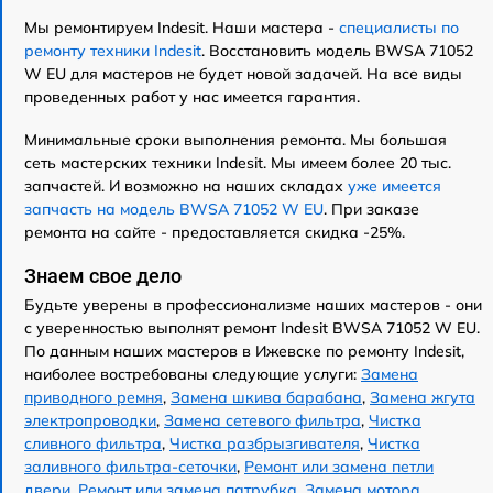
Мы ремонтируем Indesit. Наши мастера -
специалисты по
ремонту техники Indesit
. Восстановить модель BWSA 71052
W EU для мастеров не будет новой задачей. На все виды
проведенных работ у нас имеется гарантия.
Минимальные сроки выполнения ремонта. Мы большая
сеть мастерских техники Indesit. Мы имеем более 20 тыс.
запчастей. И возможно на наших складах
уже имеется
запчасть на модель BWSA 71052 W EU
. При заказе
ремонта на сайте - предоставляется скидка -25%.
Знаем свое дело
Будьте уверены в профессионализме наших мастеров - они
с уверенностью выполнят ремонт Indesit BWSA 71052 W EU.
По данным наших мастеров в Ижевске по ремонту Indesit,
наиболее востребованы следующие услуги:
Замена
приводного ремня
,
Замена шкива барабана
,
Замена жгута
электропроводки
,
Замена сетевого фильтра
,
Чистка
сливного фильтра
,
Чистка разбрызгивателя
,
Чистка
заливного фильтра-сеточки
,
Ремонт или замена петли
двери
,
Ремонт или замена патрубка
,
Замена мотора