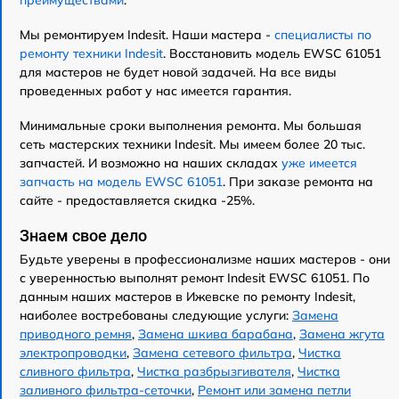
Мы ремонтируем Indesit. Наши мастера -
специалисты по
ремонту техники Indesit
. Восстановить модель EWSC 61051
для мастеров не будет новой задачей. На все виды
проведенных работ у нас имеется гарантия.
Минимальные сроки выполнения ремонта. Мы большая
сеть мастерских техники Indesit. Мы имеем более 20 тыс.
запчастей. И возможно на наших складах
уже имеется
запчасть на модель EWSC 61051
. При заказе ремонта на
сайте - предоставляется скидка -25%.
Знаем свое дело
Будьте уверены в профессионализме наших мастеров - они
с уверенностью выполнят ремонт Indesit EWSC 61051. По
данным наших мастеров в Ижевске по ремонту Indesit,
наиболее востребованы следующие услуги:
Замена
приводного ремня
,
Замена шкива барабана
,
Замена жгута
электропроводки
,
Замена сетевого фильтра
,
Чистка
сливного фильтра
,
Чистка разбрызгивателя
,
Чистка
заливного фильтра-сеточки
,
Ремонт или замена петли