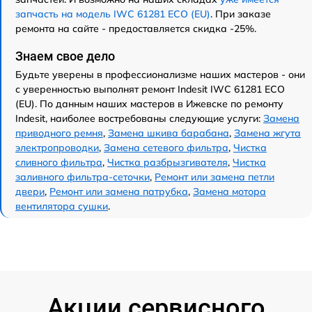
запчасть на модель IWC 61281 ECO (EU)
. При заказе
ремонта на сайте - предоставляется скидка -25%.
Знаем свое дело
Будьте уверены в профессионализме наших мастеров - они
с уверенностью выполнят ремонт Indesit IWC 61281 ECO
(EU). По данным наших мастеров в Ижевске по ремонту
Indesit, наиболее востребованы следующие услуги:
Замена
приводного ремня
,
Замена шкива барабана
,
Замена жгута
электропроводки
,
Замена сетевого фильтра
,
Чистка
сливного фильтра
,
Чистка разбрызгивателя
,
Чистка
заливного фильтра-сеточки
,
Ремонт или замена петли
двери
,
Ремонт или замена патрубка
,
Замена мотора
вентилятора сушки
.
Акции сервисного