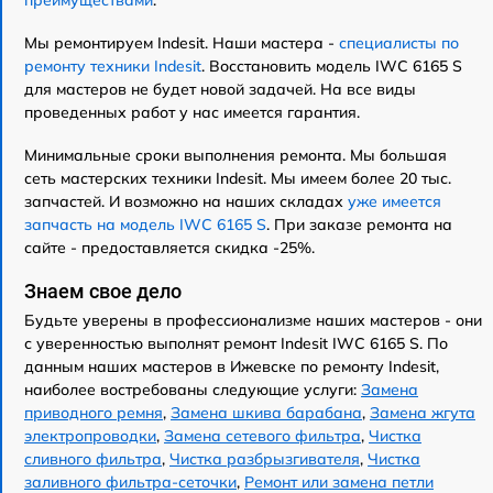
Мы ремонтируем Indesit. Наши мастера -
специалисты по
ремонту техники Indesit
. Восстановить модель IWC 6165 S
для мастеров не будет новой задачей. На все виды
проведенных работ у нас имеется гарантия.
Минимальные сроки выполнения ремонта. Мы большая
сеть мастерских техники Indesit. Мы имеем более 20 тыс.
запчастей. И возможно на наших складах
уже имеется
запчасть на модель IWC 6165 S
. При заказе ремонта на
сайте - предоставляется скидка -25%.
Знаем свое дело
Будьте уверены в профессионализме наших мастеров - они
с уверенностью выполнят ремонт Indesit IWC 6165 S. По
данным наших мастеров в Ижевске по ремонту Indesit,
наиболее востребованы следующие услуги:
Замена
приводного ремня
,
Замена шкива барабана
,
Замена жгута
электропроводки
,
Замена сетевого фильтра
,
Чистка
сливного фильтра
,
Чистка разбрызгивателя
,
Чистка
заливного фильтра-сеточки
,
Ремонт или замена петли