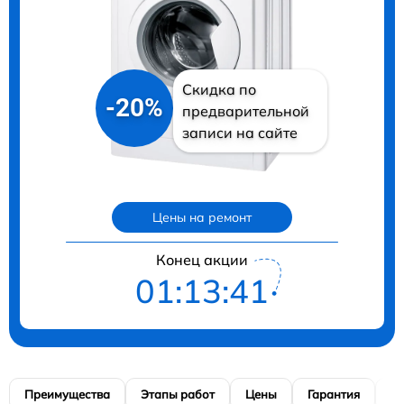
Скидка по
-20%
предварительной
записи на сайте
Цены на ремонт
Конец акции
01:13:40
Преимущества
Этапы работ
Цены
Гарантия
М