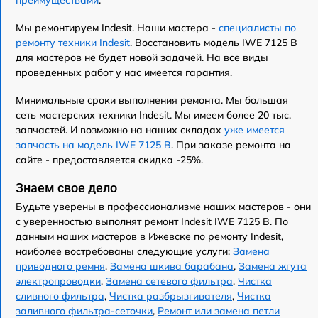
Мы ремонтируем Indesit. Наши мастера -
специалисты по
ремонту техники Indesit
. Восстановить модель IWE 7125 B
для мастеров не будет новой задачей. На все виды
проведенных работ у нас имеется гарантия.
Минимальные сроки выполнения ремонта. Мы большая
сеть мастерских техники Indesit. Мы имеем более 20 тыс.
запчастей. И возможно на наших складах
уже имеется
запчасть на модель IWE 7125 B
. При заказе ремонта на
сайте - предоставляется скидка -25%.
Знаем свое дело
Будьте уверены в профессионализме наших мастеров - они
с уверенностью выполнят ремонт Indesit IWE 7125 B. По
данным наших мастеров в Ижевске по ремонту Indesit,
наиболее востребованы следующие услуги:
Замена
приводного ремня
,
Замена шкива барабана
,
Замена жгута
электропроводки
,
Замена сетевого фильтра
,
Чистка
сливного фильтра
,
Чистка разбрызгивателя
,
Чистка
заливного фильтра-сеточки
,
Ремонт или замена петли