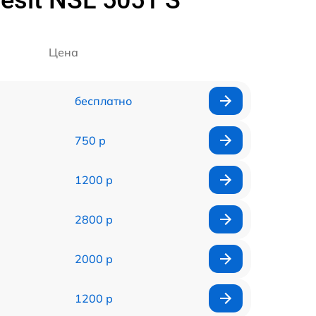
sit NSL 5051 S
Цена
бесплатно
750 р
1200 р
2800 р
2000 р
1200 р