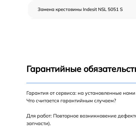
Замена крестовины Indesit NSL 5051 S
Корпусный ремонт (замена резинок,
креплений, кнопок) Indesit NSL 5051 S
Ремонт платы управления (восстановление)
Indesit NSL 5051 S
Замена блока управления Indesit NSL 5051 
Гарантийные обязательст
Ремонт/замена датчика температуры Indesit
NSL 5051 S
Гарантия от сервиса: на установленные нами
Замена УБЛ Indesit NSL 5051 S
Что считается гарантийным случаем?
Замена циркуляционного насоса Indesit NS
5051 S
Для работ: Повторное возникновение дефект
запчасти).
Замена сливного шланга Indesit NSL 5051 S