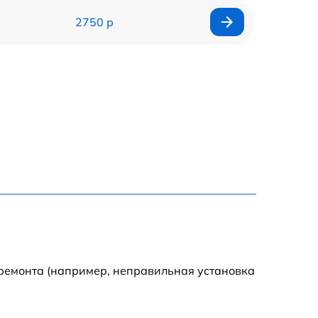
2750 р
850 р
2450 р
1800 р
1100 р
1100 р
1800 р
 ремонта (например, неправильная установка
1000 р