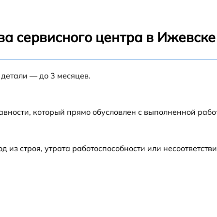
от 60 мин
ва сервисного центра в Ижевске
от 60 мин
 детали — до 3 месяцев.
от 60 мин
от 60 мин
авности, который прямо обусловлен с выполненной раб
от 60 мин
из строя, утрата работоспособности или несоответств
 W
от 60 мин
от 60 мин
5
от 60 мин