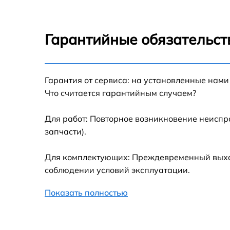
Indesit PWE 6105 W
Замена блока управления Indesit PWE 6105
W
Гарантийные обязательст
Ремонт/замена датчика температуры Indesit
PWE 6105 W
Гарантия от сервиса: на установленные нами
Замена УБЛ Indesit PWE 6105 W
Что считается гарантийным случаем?
Замена циркуляционного насоса Indesit
PWE 6105 W
Для работ: Повторное возникновение неиспр
запчасти).
Замена сливного шланга Indesit PWE 6105
W
Для комплектующих: Преждевременный выход 
Замена сливного насоса Indesit PWE 6105
соблюдении условий эксплуатации.
Показать полностью
Замена прессостата Indesit PWE 6105 W
Замена заливного шланга Indesit PWE 610