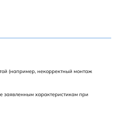
1800 р
1100 р
1100 р
1800 р
отой (например, некорректный монтаж
1000 р
ие заявленным характеристикам при
1550 р
1550 р
750 р