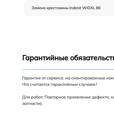
Замена крестовины Indesit WIDXL 86
Корпусный ремонт (замена резинок,
креплений, кнопок) Indesit WIDXL 86
Ремонт платы управления (восстановление)
Indesit WIDXL 86
Замена блока управления Indesit WIDXL 86
Гарантийные обязательст
Ремонт/замена датчика температуры Indesit
WIDXL 86
Гарантия от сервиса: на смонтированные ко
Замена УБЛ Indesit WIDXL 86
Что считается гарантийным случаем?
Замена циркуляционного насоса Indesit
WIDXL 86
Для работ: Повторное проявление дефекта, 
запчасти).
Замена сливного шланга Indesit WIDXL 86