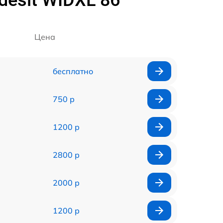
esit WIDXL 86
Цена
бесплатно
750 р
1200 р
2800 р
2000 р
1200 р