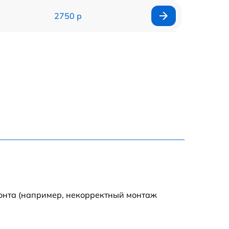
2750 р
850 р
2450 р
1800 р
1100 р
1100 р
1800 р
монта (например, некорректный монтаж
1000 р