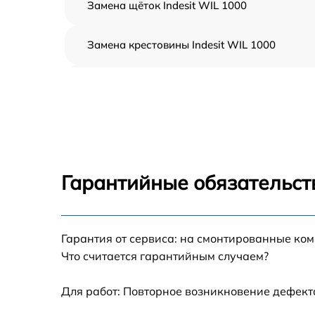
Замена щёток Indesit WIL 1000
Замена крестовины Indesit WIL 1000
Корпусный ремонт (замена резинок,
креплений, кнопок) Indesit WIL 1000
Ремонт платы управления (восстановление)
Indesit WIL 1000
Замена блока управления Indesit WIL 1000
Гарантийные обязательст
Ремонт/замена датчика температуры Indesit
WIL 1000
Гарантия от сервиса: на смонтированные ко
Замена УБЛ Indesit WIL 1000
Что считается гарантийным случаем?
Замена циркуляционного насоса Indesit WI
1000
Для работ: Повторное возникновение дефект