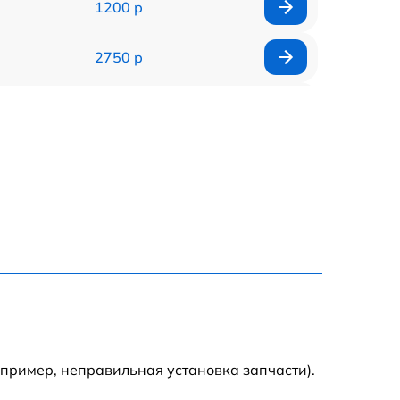
1200 р
2750 р
850 р
2450 р
1800 р
1100 р
1100 р
1800 р
апример, неправильная установка запчасти).