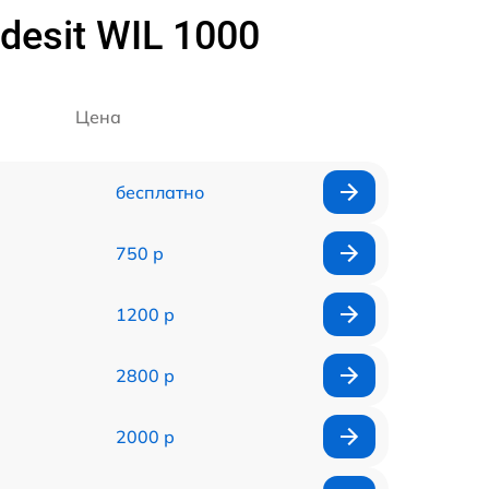
esit WIL 1000
Цена
бесплатно
750 р
1200 р
2800 р
2000 р