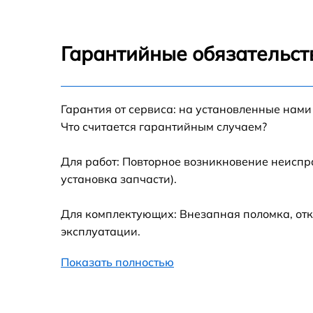
Indesit WISN 82
Замена блока управления Indesit WISN 82
Гарантийные обязательст
Ремонт/замена датчика температуры Indesit
WISN 82
Гарантия от сервиса: на установленные нами
Замена УБЛ Indesit WISN 82
Что считается гарантийным случаем?
Замена циркуляционного насоса Indesit
WISN 82
Для работ: Повторное возникновение неиспр
установка запчасти).
Замена сливного шланга Indesit WISN 82
Для комплектующих: Внезапная поломка, отк
Замена сливного насоса Indesit WISN 82
эксплуатации.
Показать полностью
Замена прессостата Indesit WISN 82
Замена заливного шланга Indesit WISN 82