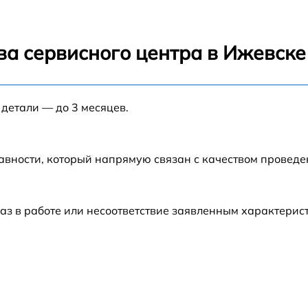
от 60 мин
ва сервисного центра в Ижевске
от 60 мин
 детали — до 3 месяцев.
от 60 мин
от 60 мин
авности, который напрямую связан с качеством провед
от 60 мин
аз в работе или несоответствие заявленным характери
от 60 мин
от 60 мин
от 60 мин