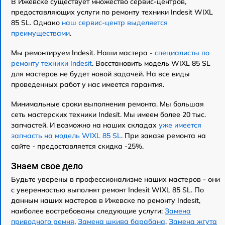
В Ижевске существует множество сервис-центров,
предоставляющих услуги по ремонту техники Indesit WIXL
85 SL. Однако
наш сервис-центр выделяется
преимуществами
.
Мы ремонтируем Indesit. Наши мастера -
специалисты по
ремонту техники Indesit
. Восстановить модель WIXL 85 SL
для мастеров не будет новой задачей. На все виды
проведенных работ у нас имеется гарантия.
Минимальные сроки выполнения ремонта. Мы большая
сеть мастерских техники Indesit. Мы имеем более 20 тыс.
запчастей. И возможно на наших складах
уже имеется
запчасть на модель WIXL 85 SL
. При заказе ремонта на
сайте - предоставляется скидка -25%.
Знаем свое дело
Будьте уверены в профессионализме наших мастеров - они
с уверенностью выполнят ремонт Indesit WIXL 85 SL. По
данным наших мастеров в Ижевске по ремонту Indesit,
наиболее востребованы следующие услуги:
Замена
приводного ремня
,
Замена шкива барабана
,
Замена жгута