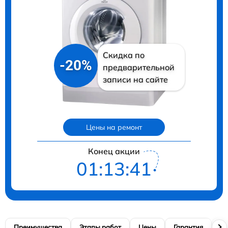
Скидка по
-20%
предварительной
записи на сайте
Цены на ремонт
Конец акции
01:13:40
Преимущества
Этапы работ
Цены
Гарантия
М