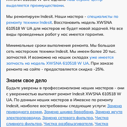
выделяется преимуществами
.
Мы ремонтируем Indesit. Наши мастера -
специалисты по
ремонту техники Indesit
. Восстановить модель XWSNA
610518 W UA для мастеров не будет новой задачей. На все
виды проведенных работ у нас имеется гарантия.
Минимальные сроки выполнения ремонта. Мы большая
сеть мастерских техники Indesit. Мы имеем более 20 тыс.
запчастей. И возможно на наших складах
уже имеется
запчасть на модель XWSNA 610518 W UA
. При заказе
ремонта на сайте - предоставляется скидка -25%.
Знаем свое дело
Будьте уверены в профессионализме наших мастеров - они
с уверенностью выполнят ремонт Indesit XWSNA 610518 W
UA. По данным наших мастеров в Ижевске по ремонту
Indesit, наиболее востребованы следующие услуги:
Замена
приводного ремня
,
Замена шкива барабана
,
Замена жгута
электропроводки
,
Замена сетевого фильтра
,
Чистка
сливного фильтра
,
Чистка разбрызгивателя
,
Чистка