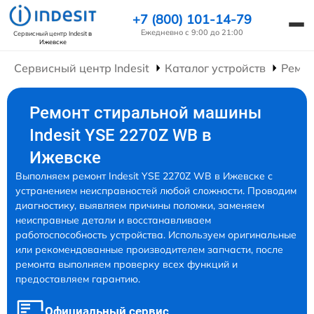
+7 (800) 101-14-79
Ежедневно с 9:00 до 21:00
Сервисный центр Indesit
в
Ижевске
Сервисный центр Indesit
Каталог устройств
Ремо
Ремонт стиральной машины
Indesit YSE 2270Z WB в
Ижевске
Выполняем ремонт Indesit YSE 2270Z WB в Ижевске с
устранением неисправностей любой сложности. Проводим
диагностику, выявляем причины поломки, заменяем
неисправные детали и восстанавливаем
работоспособность устройства. Используем оригинальные
или рекомендованные производителем запчасти, после
ремонта выполняем проверку всех функций и
предоставляем гарантию.
Официальный сервис