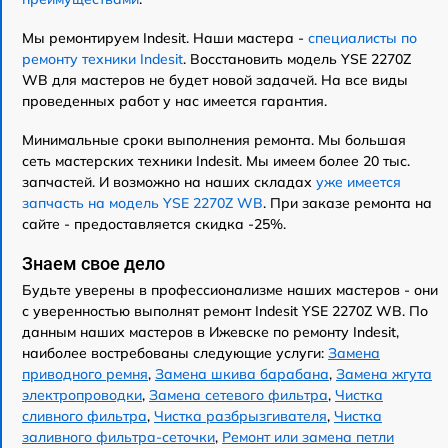
Мы ремонтируем Indesit. Наши мастера -
специалисты по
ремонту техники Indesit
. Восстановить модель YSE 2270Z
WB для мастеров не будет новой задачей. На все виды
проведенных работ у нас имеется гарантия.
Минимальные сроки выполнения ремонта. Мы большая
сеть мастерских техники Indesit. Мы имеем более 20 тыс.
запчастей. И возможно на наших складах
уже имеется
запчасть на модель YSE 2270Z WB
. При заказе ремонта на
сайте - предоставляется скидка -25%.
Знаем свое дело
Будьте уверены в профессионализме наших мастеров - они
с уверенностью выполнят ремонт Indesit YSE 2270Z WB. По
данным наших мастеров в Ижевске по ремонту Indesit,
наиболее востребованы следующие услуги:
Замена
приводного ремня
,
Замена шкива барабана
,
Замена жгута
электропроводки
,
Замена сетевого фильтра
,
Чистка
сливного фильтра
,
Чистка разбрызгивателя
,
Чистка
заливного фильтра-сеточки
,
Ремонт или замена петли