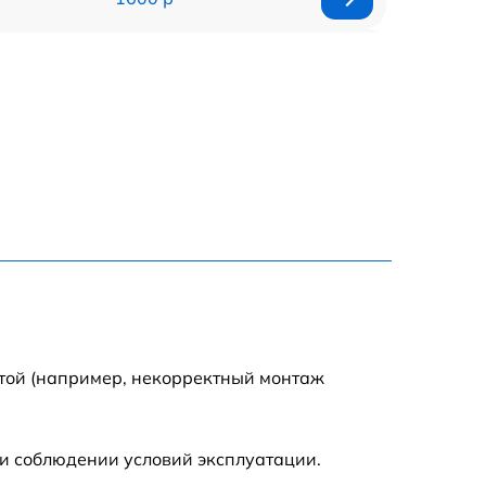
750 р
600 р
1600 р
1900 р
1600 р
отой (например, некорректный монтаж
и соблюдении условий эксплуатации.