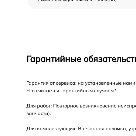
Ремонт переключателя Indesit IP 750 S(AN)
Разблокировка варочной панели Indesit IP
750 S(AN)
Замена панели управления Indesit IP 750
S(AN)
Гарантийные обязательст
Ремонт модуля управления Indesit IP 750
S(AN)
Гарантия от сервиса: на установленные нами
Замена сенсора Indesit IP 750 S(AN)
Что считается гарантийным случаем?
Для работ: Повторное возникновение неиспр
запчасти).
Для комплектующих: Внезапная поломка, утр