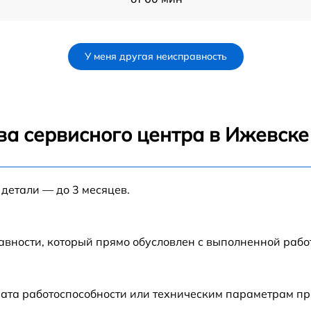
от 60 мин
У меня другая неисправность
от 60 мин
от 60 мин
ва сервисного центра в Ижевске
от 60 мин
 детали — до 3 месяцев.
от 60 мин
авности, который прямо обусловлен с выполненной раб
ата работоспособности или техническим параметрам пр