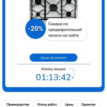
Скидка по
-20%
предварительной
записи на сайте
Цены на ремонт
Конец акции
01:13:41
Преимущества
Этапы работ
Цены
Гарантия
М