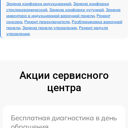
Замена конфорки индукционной
,
Замена конфорки
стеклокерамической
,
Замена конфорки чугунной
,
Замена
инвентора в индукционной варочной панели
,
Ремонт
сенсора
,
Ремонт переключателя
,
Разблокировка варочной
панели
,
Замена панели управления
,
Ремонт модуля
управления
.
Акции сервисного
центра
Бесплатная диагностика в день
обращения