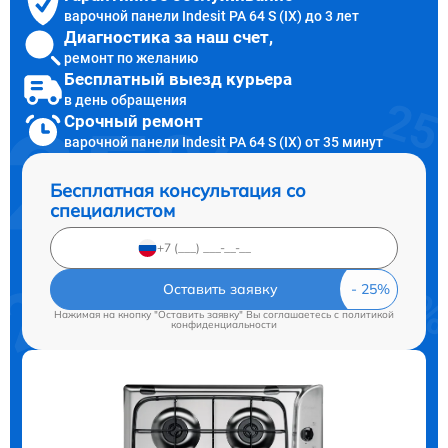
варочной панели Indesit PA 64 S (IX) до 3 лет
Диагностика за наш счет,
ремонт по желанию
Бесплатный выезд курьера
в день обращения
Срочный ремонт
варочной панели Indesit PA 64 S (IX) от 35 минут
Бесплатная консультация со
специалистом
Оставить заявку
Нажимая на кнопку "Оставить заявку" Вы соглашаетесь c
политикой
конфиденциальности