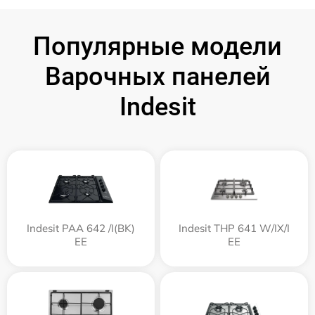
Популярные модели
Варочных панелей
Indesit
Indesit PAA 642 /I(BK)
Indesit THP 641 W/IX/I
EE
EE