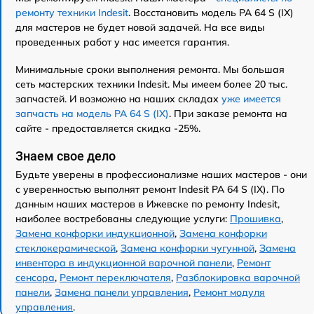
ремонту техники Indesit
. Восстановить модель PA 64 S (IX)
для мастеров не будет новой задачей. На все виды
проведенных работ у нас имеется гарантия.
Минимальные сроки выполнения ремонта. Мы большая
сеть мастерских техники Indesit. Мы имеем более 20 тыс.
запчастей. И возможно на наших складах
уже имеется
запчасть на модель PA 64 S (IX)
. При заказе ремонта на
сайте - предоставляется скидка -25%.
Знаем свое дело
Будьте уверены в профессионализме наших мастеров - они
с уверенностью выполнят ремонт Indesit PA 64 S (IX). По
данным наших мастеров в Ижевске по ремонту Indesit,
наиболее востребованы следующие услуги:
Прошивка
,
Замена конфорки индукционной
,
Замена конфорки
стеклокерамической
,
Замена конфорки чугунной
,
Замена
инвентора в индукционной варочной панели
,
Ремонт
сенсора
,
Ремонт переключателя
,
Разблокировка варочной
панели
,
Замена панели управления
,
Ремонт модуля
управления
.