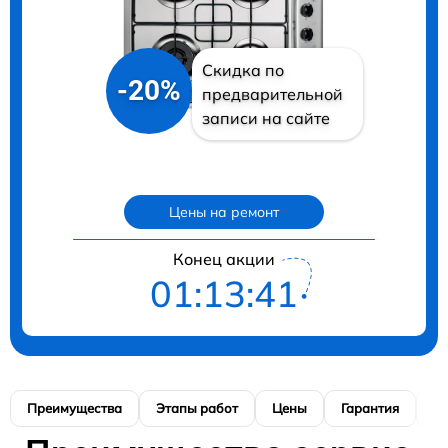
Скидка по
-20%
предварительной
записи на сайте
Цены на ремонт
Конец акции
01:13:40
Преимущества
Этапы работ
Цены
Гарантия
М