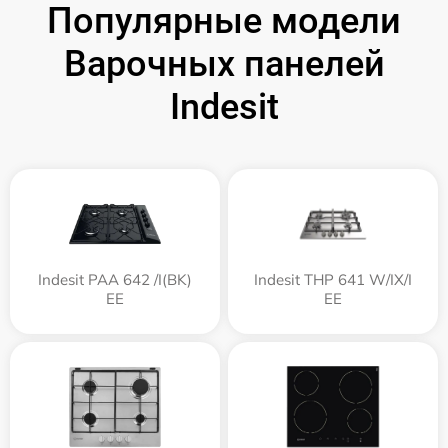
Популярные модели
Варочных панелей
Indesit
Indesit PAA 642 /I(BK)
Indesit THP 641 W/IX/I
EE
EE