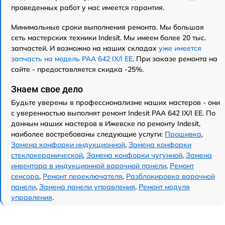
проведенных работ у нас имеется гарантия.
Минимальные сроки выполнения ремонта. Мы большая
сеть мастерских техники Indesit. Мы имеем более 20 тыс.
запчастей. И возможно на наших складах
уже имеется
запчасть на модель PAA 642 IX/I EE
. При заказе ремонта на
сайте - предоставляется скидка -25%.
Знаем свое дело
Будьте уверены в профессионализме наших мастеров - они
с уверенностью выполнят ремонт Indesit PAA 642 IX/I EE. По
данным наших мастеров в Ижевске по ремонту Indesit,
наиболее востребованы следующие услуги:
Прошивка
,
Замена конфорки индукционной
,
Замена конфорки
стеклокерамической
,
Замена конфорки чугунной
,
Замена
инвентора в индукционной варочной панели
,
Ремонт
сенсора
,
Ремонт переключателя
,
Разблокировка варочной
панели
,
Замена панели управления
,
Ремонт модуля
управления
.