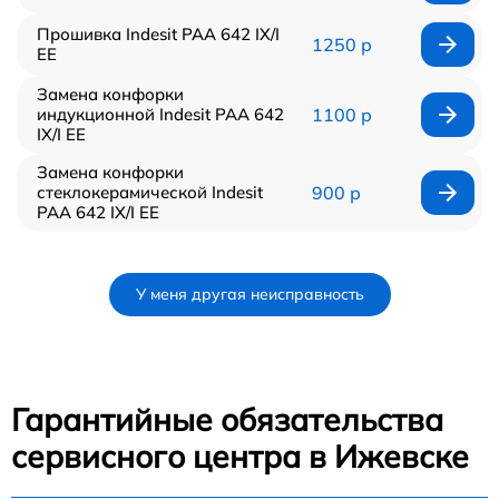
Прошивка Indesit PAA 642 IX/I
1250 р
EE
Замена конфорки
индукционной Indesit PAA 642
1100 р
IX/I EE
Замена конфорки
стеклокерамической Indesit
900 р
PAA 642 IX/I EE
У меня другая неисправность
Гарантийные обязательства
сервисного центра в Ижевске