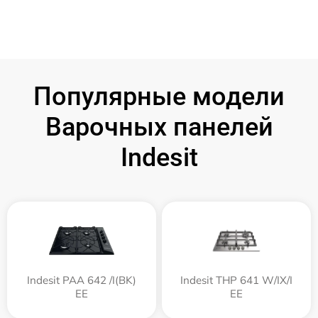
Популярные модели
Варочных панелей
Indesit
Indesit PAA 642 /I(BK)
Indesit THP 641 W/IX/I
EE
EE