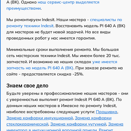
A (BK). Однако
наш сервис-центр выделяется
преимуществами
.
Мы ремонтируем Indesit. Наши мастера -
специалисты по
ремонту техники Indesit
. Восстановить модель PI 640 A (BK)
для мастеров не будет новой задачей. На все виды
проведенных работ у нас имеется гарантия.
Минимальные сроки выполнения ремонта. Мы большая
сеть мастерских техники Indesit. Мы имеем более 20 тыс.
запчастей. И возможно на наших складах
уже имеется
запчасть на модель PI 640 A (BK)
. При заказе ремонта на
сайте - предоставляется скидка -25%.
Знаем свое дело
Будьте уверены в профессионализме наших мастеров - они
с уверенностью выполнят ремонт Indesit PI 640 A (BK). По
данным наших мастеров в Ижевске по ремонту Indesit,
наиболее востребованы следующие услуги:
Прошивка
,
Замена конфорки индукционной
,
Замена конфорки
стеклокерамической
,
Замена конфорки чугунной
,
Замена
инвентора в индукционной варочной панели
,
Ремонт