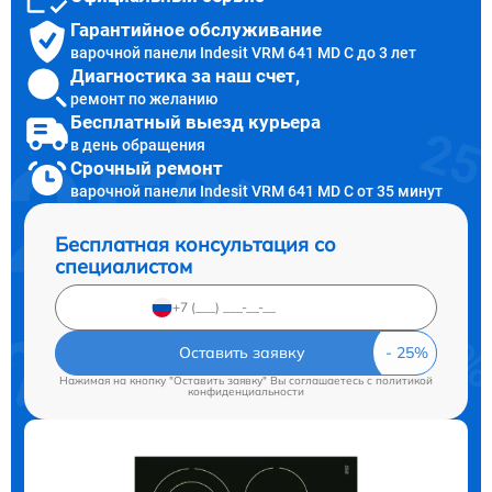
Гарантийное обслуживание
варочной панели Indesit VRM 641 MD C до 3 лет
Диагностика за наш счет,
ремонт по желанию
Бесплатный выезд курьера
в день обращения
Срочный ремонт
варочной панели Indesit VRM 641 MD C от 35 минут
Бесплатная консультация со
специалистом
Оставить заявку
Нажимая на кнопку "Оставить заявку" Вы соглашаетесь c
политикой
конфиденциальности