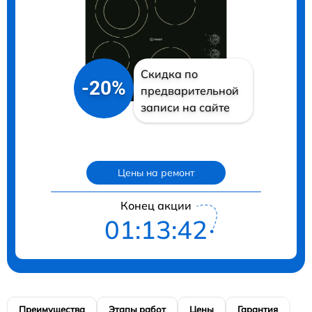
Скидка по
-20%
предварительной
записи на сайте
Цены на ремонт
Конец акции
01:13:40
Преимущества
Этапы работ
Цены
Гарантия
М