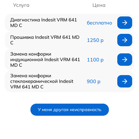
Услуга
Цена
Диагностика Indesit VRM 641
бесплатно
MD C
Прошивка Indesit VRM 641 MD
1250 р
C
Замена конфорки
индукционной Indesit VRM 641
1100 р
MD C
Замена конфорки
стеклокерамической Indesit
900 р
VRM 641 MD C
У меня другая неисправность