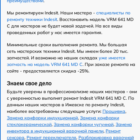
преимуществами
.
Мы ремонтируем Indesit. Наши мастера -
специалисты по
ремонту техники Indesit
. Восстановить модель VRM 641 MD
C для мастеров не будет новой задачей. На все виды
проведенных работ у нас имеется гарантия.
Минимальные сроки выполнения ремонта. Мы большая
сеть мастерских техники Indesit. Мы имеем более 20 тыс.
запчастей. И возможно на наших складах
уже имеется
запчасть на модель VRM 641 MD C
. При заказе ремонта на
сайте - предоставляется скидка -25%.
Знаем свое дело
Будьте уверены в профессионализме наших мастеров - они
с уверенностью выполнят ремонт Indesit VRM 641 MD C. По
данным наших мастеров в Ижевске по ремонту Indesit,
наиболее востребованы следующие услуги:
Прошивка
,
Замена конфорки индукционной
,
Замена конфорки
стеклокерамической
,
Замена конфорки чугунной
,
Замена
инвентора в индукционной варочной панели
,
Ремонт
сенсора
,
Ремонт переключателя
,
Разблокировка варочной